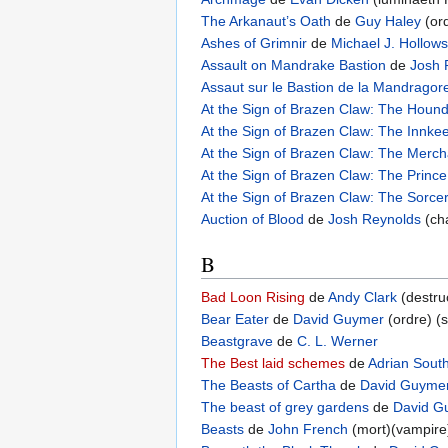
The Arkanaut’s Oath
de
Guy Haley
(or
Ashes of Grimnir
de
Michael J. Hollows
Assault on Mandrake Bastion
de
Josh 
Assaut sur le Bastion de la Mandragor
At the Sign of Brazen Claw: The Houn
At the Sign of Brazen Claw: The Innke
At the Sign of Brazen Claw: The Merch
At the Sign of Brazen Claw: The Prince
At the Sign of Brazen Claw: The Sorcer
Auction of Blood
de
Josh Reynolds
(cha
B
Bad Loon Rising
de
Andy Clark
(destru
Bear Eater
de
David Guymer
(ordre) (
Beastgrave
de
C. L. Werner
The Best laid schemes
de
Adrian South
The Beasts of Cartha
de
David Guyme
The beast of grey gardens
de
David G
Beasts
de
John French
(mort)(vampire