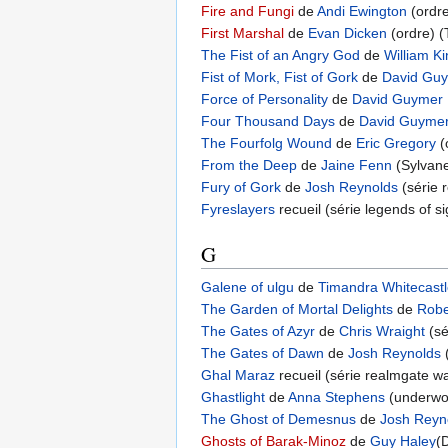
Fire and Fungi
de
Andi Ewington
(ordre
First Marshal
de
Evan Dicken
(ordre) (
The Fist of an Angry God
de
William K
Fist of Mork, Fist of Gork
de
David Gu
Force of Personality
de
David Guymer
Four Thousand Days
de
David Guyme
The Fourfolg Wound
de
Eric Gregory
(
From the Deep
de
Jaine Fenn
(Sylvane
Fury of Gork
de
Josh Reynolds
(série 
Fyreslayers
recueil (série legends of s
G
Galene of ulgu
de
Timandra Whitecast
The Garden of Mortal Delights
de
Robe
The Gates of Azyr
de
Chris Wraight
(sé
The Gates of Dawn
de
Josh Reynolds
Ghal Maraz
recueil (série realmgate wa
Ghastlight
de
Anna Stephens
(underwo
The Ghost of Demesnus
de
Josh Reyn
Ghosts of Barak-Minoz
de
Guy Haley
(