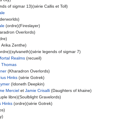
nds of sigmar 13)(série Callis et Toll)
ale
derworlds)
ale
(ordre)(Fireslayer)
aradron Overlords)
dre)
e Arika Zenthe)
rdre)(sylvaneth)(série legends of sigmar 7)
Mortal Realms
(recueil)
 Thomas
rner
(Kharadron Overlords)
ius Hinks
(série Gotrek)
uymer
(Idoneth Deepkin)
ne Merciel
et
Jamie Crisalli
(Daughters of khaine)
ple libre)(Soulblight Gravelords)
s Hinks
(ordre)(série Gotrek)
os)
y)