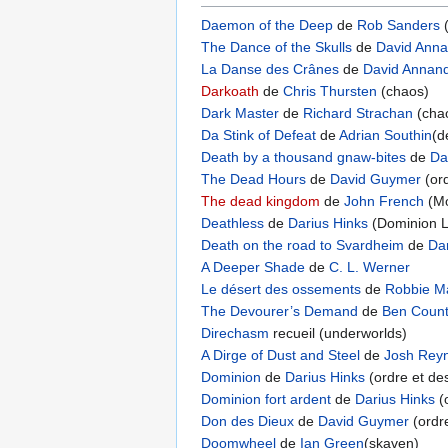
Daemon of the Deep
de
Rob Sanders
(
The Dance of the Skulls
de
David Anna
La Danse des Crânes
de
David Annan
Darkoath
de
Chris Thursten
(chaos)
Dark Master
de
Richard Strachan
(chao
Da Stink of Defeat
de
Adrian Southin
(d
Death by a thousand gnaw-bites
de
Da
The Dead Hours
de
David Guymer
(ord
The dead kingdom
de
John French
(Mo
Deathless
de
Darius Hinks
(Dominion Li
Death on the road to Svardheim
de
Dar
A Deeper Shade
de
C. L. Werner
Le désert des ossements
de
Robbie M
The Devourer’s Demand
de
Ben Count
Direchasm
recueil (underworlds)
A Dirge of Dust and Steel
de
Josh Rey
Dominion
de
Darius Hinks
(ordre et des
Dominion fort ardent
de
Darius Hinks
(o
Don des Dieux
de
David Guymer
(ordre
Doomwheel
de
Ian Green
(skaven)