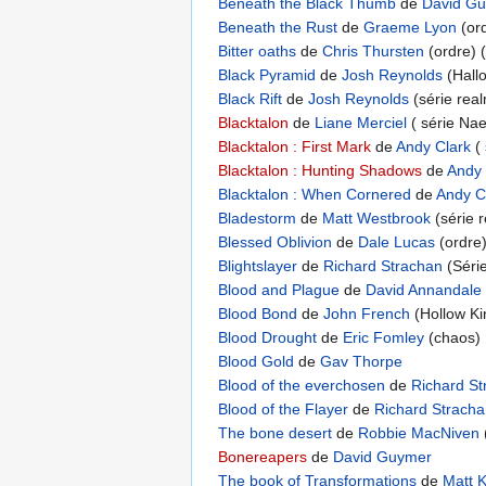
Beneath the Black Thumb
de
David G
Beneath the Rust
de
Graeme Lyon
(or
Bitter oaths
de
Chris Thursten
(ordre) 
Black Pyramid
de
Josh Reynolds
(Hall
Black Rift
de
Josh Reynolds
(série rea
Blacktalon
de
Liane Merciel
( série Nae
Blacktalon : First Mark
de
Andy Clark
( 
Blacktalon : Hunting Shadows
de
Andy 
Blacktalon : When Cornered
de
Andy C
Bladestorm
de
Matt Westbrook
(série 
Blessed Oblivion
de
Dale Lucas
(ordre)
Blightslayer
de
Richard Strachan
(Séri
Blood and Plague
de
David Annandale
Blood Bond
de
John French
(Hollow Ki
Blood Drought
de
Eric Fomley
(chaos)
Blood Gold
de
Gav Thorpe
Blood of the everchosen
de
Richard St
Blood of the Flayer
de
Richard Strach
The bone desert
de
Robbie MacNiven
Bonereapers
de
David Guymer
The book of Transformations
de
Matt 