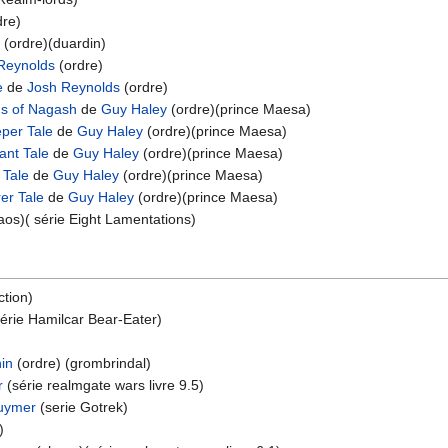
dre)
(ordre)(duardin)
Reynolds
(ordre)
e
de
Josh Reynolds
(ordre)
ds of Nagash
de
Guy Haley
(ordre)(prince Maesa)
eper Tale
de
Guy Haley
(ordre)(prince Maesa)
ant Tale
de
Guy Haley
(ordre)(prince Maesa)
 Tale
de
Guy Haley
(ordre)(prince Maesa)
er Tale
de
Guy Haley
(ordre)(prince Maesa)
os)( série Eight Lamentations)
ction)
série Hamilcar Bear-Eater)
in
(ordre) (grombrindal)
r
(série realmgate wars livre 9.5)
uymer
(serie Gotrek)
)