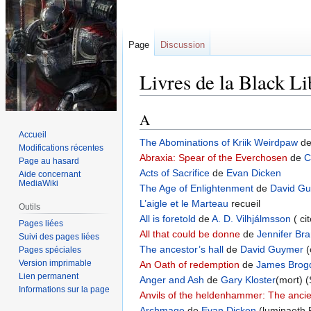
Page
Discussion
Livres de la Black L
A
Aller
Aller
à
à
Accueil
The Abominations of Kriik Weirdpaw
d
la
la
Modifications récentes
Abraxia: Spear of the Everchosen
de
C
Page au hasard
navigation
recherche
Acts of Sacrifice
de
Evan Dicken
Aide concernant
MediaWiki
The Age of Enlightenment
de
David G
L’aigle et le Marteau
recueil
Outils
All is foretold
de
A. D. Vilhjálmsson
( ci
Pages liées
All that could be donne
de
Jennifer Br
Suivi des pages liées
The ancestor’s hall
de
David Guymer
(
Pages spéciales
Version imprimable
An Oath of redemption
de
James Brog
Lien permanent
Anger and Ash
de
Gary Kloster
(mort) (
Informations sur la page
Anvils of the heldenhammer: The ancie
Archmage
de
Evan Dicken
(luminaeth 