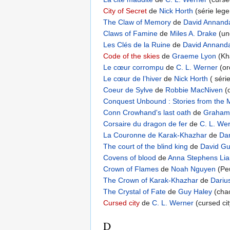
City of Secret
de
Nick Horth
(série lege
The Claw of Memory
de
David Annand
Claws of Famine
de
Miles A. Drake
(un
Les Clés de la Ruine
de
David Annand
Code of the skies
de
Graeme Lyon
(Kh
Le cœur corrompu
de
C. L. Werner
(or
Le cœur de l’hiver
de
Nick Horth
( séri
Coeur de Sylve
de
Robbie MacNiven
(o
Conquest Unbound : Stories from the 
Conn Crowhand's last oath
de
Graham
Corsaire du dragon de fer
de
C. L. We
La Couronne de Karak-Khazhar
de
Dar
The court of the blind king
de
David G
Covens of blood
de
Anna Stephens
Lia
Crown of Flames
de
Noah Nguyen
(Peu
The Crown of Karak-Khazhar
de
Dariu
The Crystal of Fate
de
Guy Haley
(cha
Cursed city
de
C. L. Werner
(cursed cit
D