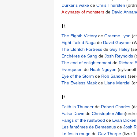
Durkar's wake
de
Chris Thursten
(ordr
A dynasty of monsters
de
David Annan
E
The Eighth Victory
de
Graeme Lyon
(c
Eight-Tailed Naga
de
David Guymer
(W
The Eldritch Fortress
de
Guy Haley
(sé
Enchères de Sang
de
Josh Reynolds
(
The end of enlightenment
de
Richard 
Everqueen
de
Noah Nguyen
(sylvanet
Eye of the Storm
de
Rob Sanders
(sér
The Eyeless Mask
de
Liane Merciel
(or
F
Faith in Thunder
de
Robert Charles
(de
False Dawn
de
Christopher Allen
(ordre
Fangs of the rustwood
de
Evan Dicken
Les fantômes de Demesnus
de
Josh R
Le festin rouge
de
Gav Thorpe
(livre 1