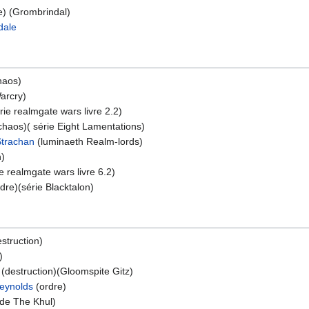
e) (Grombrindal)
dale
haos)
arcry)
rie realmgate wars livre 2.2)
chaos)( série Eight Lamentations)
Strachan
(luminaeth Realm-lords)
h)
ie realmgate wars livre 6.2)
dre)(série Blacktalon)
struction)
)
(destruction)(Gloomspite Gitz)
eynolds
(ordre)
 de The Khul)