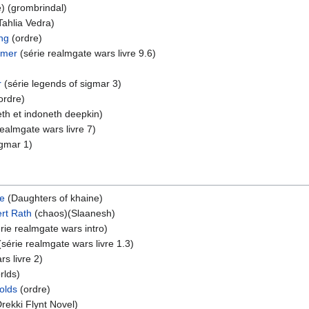
) (grombrindal)
Tahlia Vedra)
ing
(ordre)
ymer
(série realmgate wars livre 9.6)
r
(série legends of sigmar 3)
ordre)
th et indoneth deepkin)
realmgate wars livre 7)
igmar 1)
le
(Daughters of khaine)
rt Rath
(chaos)(Slaanesh)
rie realmgate wars intro)
(série realmgate wars livre 1.3)
rs livre 2)
rlds)
olds
(ordre)
Drekki Flynt Novel)