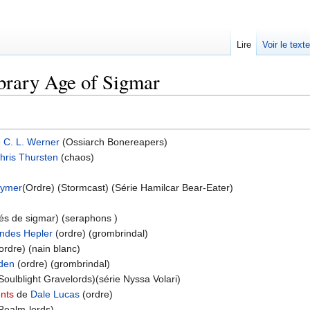
Lire
Voir le text
ibrary Age of Sigmar
e
C. L. Werner
(Ossiarch Bonereapers)
hris Thursten
(chaos)
uymer
(Ordre) (Stormcast) (Série Hamilcar Bear-Eater)
tés de sigmar) (seraphons )
andes Hepler
(ordre) (grombrindal)
ordre) (nain blanc)
den
(ordre) (grombrindal)
Soulblight Gravelords)(série Nyssa Volari)
nts
de
Dale Lucas
(ordre)
Realm-lords)