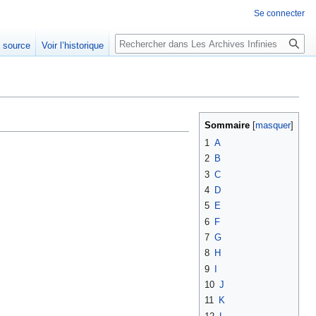
Se connecter
Rechercher
e source
Voir l’historique
Sommaire
1
A
2
B
3
C
4
D
5
E
6
F
7
G
8
H
9
I
10
J
11
K