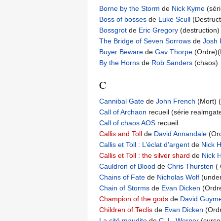
Borne by the Storm
de
Nick Kyme
(sér
Boss of bosses
de
Luke Scull
(Destruct
Bossgrot
de
Eric Gregory
(destruction)
The Bridge of Seven Sorrows
de
Josh
Buyer Beware
de
Gav Thorpe
(Ordre)(
By the Horns
de
Rob Sanders
(chaos)
C
Cannibal Gate
de
John French
(Mort) 
Call of Archaon
recueil (série realmgate
Call of chaos AOS
recueil
Callis and Toll
de
David Annandale
(Ord
Callis et Toll : L’éclat d’argent
de
Nick H
Callis et Toll : the silver shard
de
Nick 
Cauldron of Blood
de
Chris Thursten
(
Chains of Fate
de
Nicholas Wolf
(under
Chain of Storms
de
Evan Dicken
(Ordre
Champion of the gods
de
David Guym
Children of Teclis
de
Evan Dicken
(Ordr
La cité maudite
de
C. L. Werner
(cursed