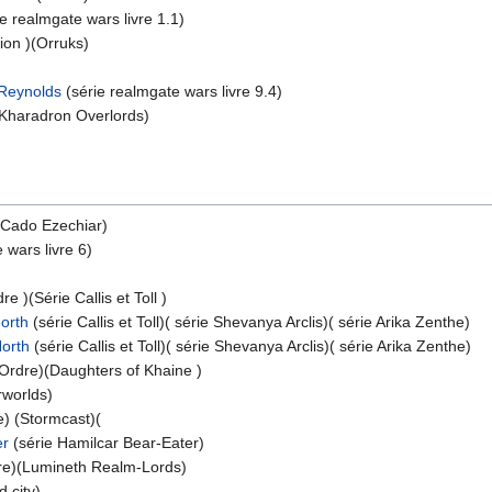
ie realmgate wars livre 1.1)
ion )(Orruks)
 Reynolds
(série realmgate wars livre 9.4)
Kharadron Overlords)
(Cado Ezechiar)
 wars livre 6)
re )(Série Callis et Toll )
orth
(série Callis et Toll)( série Shevanya Arclis)( série Arika Zenthe)
Horth
(série Callis et Toll)( série Shevanya Arclis)( série Arika Zenthe)
 Ordre)(Daughters of Khaine )
worlds)
) (Stormcast)(
er
(série Hamilcar Bear-Eater)
e)(Lumineth Realm-Lords)
 city)