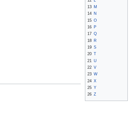
12
L
13
M
14
N
15
O
16
P
17
Q
18
R
19
S
20
T
21
U
22
V
23
W
24
X
25
Y
26
Z