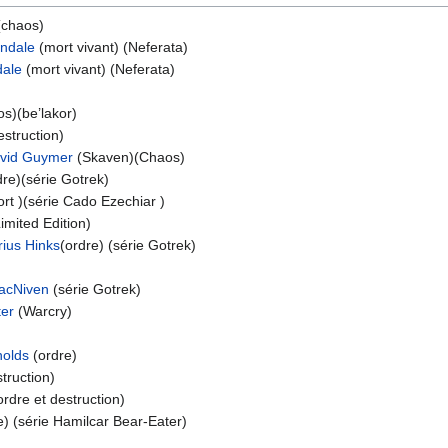
chaos)
ndale
(mort vivant) (Neferata)
dale
(mort vivant) (Neferata)
s)(be’lakor)
estruction)
vid Guymer
(Skaven)(Chaos)
re)(série Gotrek)
rt )(série Cado Ezechiar )
mited Edition)
ius Hinks
(ordre) (série Gotrek)
acNiven
(série Gotrek)
er
(Warcry)
nolds
(ordre)
truction)
rdre et destruction)
) (série Hamilcar Bear-Eater)