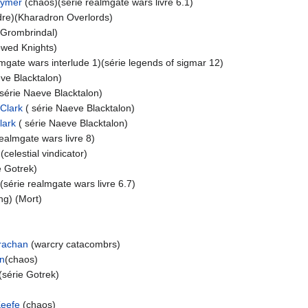
uymer
(chaos)(série realmgate wars livre 6.1)
dre)(Kharadron Overlords)
(Grombrindal)
owed Knights)
lmgate wars interlude 1)(série legends of sigmar 12)
ve Blacktalon)
série Naeve Blacktalon)
Clark
( série Naeve Blacktalon)
lark
( série Naeve Blacktalon)
realmgate wars livre 8)
(celestial vindicator)
e Gotrek)
(série realmgate wars livre 6.7)
ng) (Mort)
rachan
(warcry catacombrs)
an
(chaos)
(série Gotrek)
Keefe
(chaos)